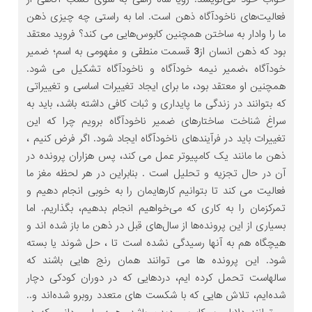
فعالیت‌های ناخودآگاه ذهن است. اما به راستی چه چیزی ذهن
ما را وادار به ساختن همچنین کابوس‌هایی می کند؟ فروید معتقد
بود که ذهن انسان از
3
قسمت منطقی و مفهومی به اسم؛ ضمیر
خودآگاه ،ضمیر نیمه خودآگاه و ناخودآگاه تشکیل می شود.
همچنین او معتقد بود، ما برای ایجاد تغییرات اساسی و تغییراتی
که بتوانند در زندگی ما پایداری و ثبات کافی داشته باشد، باید به
سراغ شناخت ساختارهای ضمیر ناخودآگاه برویم چرا که این
تغییرات باید در فرآیندهای ناخودآگاه ایجاد شود. اگر فرض کنیم ،
ذهن ما مانند یک کامپیوتر عمل می کند، پس هزاران پرونده در
آن در حال تجزیه و تحلیل است . بنابراین در هر لحظه مغز ما
فعالیت می کند تا بتوانیم کارهایمان را به خوبی انجام دهیم و
تمرکزمان را به کاری که می‌خواهیم انجام بدهیم، بگذاریم. اما
بسیاری از این پرونده‌ها از سال‌های قبل در ذهن ما باز شده اند و
هیچگاه هم به آنها رسیدگی نشده است تا ، حل شوند یا بسته
شود. این پرونده ها می توانند همان رنج هایی باشند که
سالهاست تحمل کرده ایم، دردهایی که در دوران کودکی دچار
شده‌ایم، تلاش هایی که با شکست های متعدد روبرو شده‌اند و..