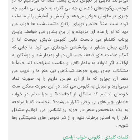
می‌توانند دلایلی بر کابوس دیدن باشد. همه ما می‌دانیم که در
کوچه‌پس‌کوچه‌های ذهنمان چه می گذرد، به خوبی می دانیم چه
چیزی در مغزمان جولان می‌دهد و آرامش و آسایش را از ما سلب
کرده است. مثلاً خانمی فوبیای ارتفاع داشت، شب ها خواب می
دید که او را عده ای دزدیده و از برج بلندی می خواهند پایین
پرتاب کنند.او می دانست دلیل کابوس هایش چیست اما از
رفتن پیش مشاور یا روانشناس خودداری می کرد. تا جایی که
کم‌کم علامت های ضعف جسمانی در او پدیدار شد و پزشکان به
اوگفتند اگر نتواند به مقدار کافی و مناسب استراحت کند حتماً با
مشکلات جدی روبرو خواهد شد.گاهی نیز، مغز ما را فریب می
دهد آن چیزی که ما از آن هراس داریم را به صورت نماد
درمی‌آورد و تبدیل به کابوس می کند. در این صورت ممکن است
خودمان ندانیم که مشکل از کجاست؟ و چرا مدام در خواب
هایمان چیز های بی ربطی تکرار می‌شود؟ اینجاست که با مراجعه
به یک متخصص ماهر در حوزه روانشناسی می توانیم مشکل
مان را به آسانی برطرف کنیم و از شر کابوس های همیشگی رها
شویم .
کلمات کلیدی :
کابوس
خواب
آرامش