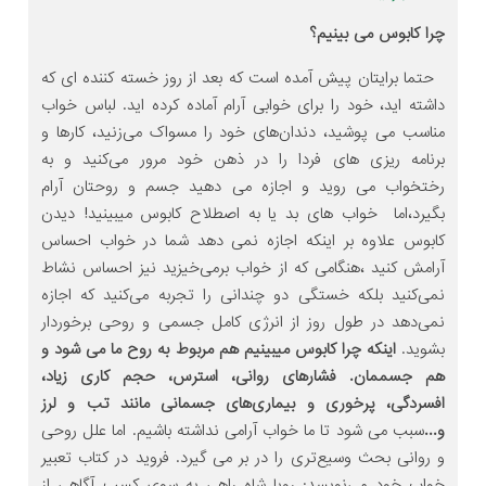
چرا کابوس می بینیم؟
حتما برایتان پیش آمده است که بعد از روز خسته کننده ای که
داشته اید، خود را برای خوابی آرام آماده کرده اید. لباس خواب
مناسب می پوشید، دندان‌های خود را مسواک می‌زنید، کارها و
برنامه ریزی های فردا را در ذهن خود مرور می‌کنید و به
رختخواب می روید و اجازه می دهید جسم و روحتان آرام
بگیرد،اما خواب های بد یا به اصطلاح کابوس میبینید! دیدن
کابوس علاوه بر اینکه اجازه نمی دهد شما در خواب احساس
آرامش کنید ،هنگامی که از خواب برمی‌خیزید نیز احساس نشاط
نمی‌کنید بلکه خستگی دو چندانی را تجربه می‌کنید که اجازه
نمی‌دهد در طول روز از انرژی کامل جسمی و روحی برخوردار
بشوید.
اینکه چرا کابوس میبینیم هم مربوط به روح ما می شود و
هم جسممان. فشارهای روانی، استرس، حجم کاری زیاد،
افسردگی، پرخوری و بیماری‌های جسمانی مانند تب و لرز
و...
سبب می شود تا ما خواب آرامی نداشته باشیم. اما علل روحی
و روانی بحث وسیع‌تری را در بر می گیرد. فروید در کتاب تعبیر
خواب خود می‌نویسد: رویا شاه راهی به سوی کسب آگاهی از